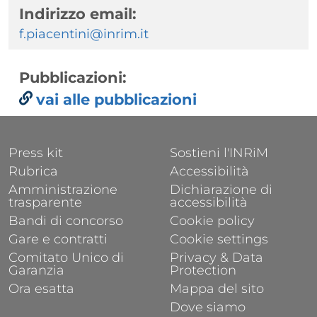
Indirizzo email:
f.piacentini@inrim.it
Pubblicazioni:
vai alle pubblicazioni
FOOTER 1
FOOTER 2
Press kit
Sostieni l'INRiM
Rubrica
Accessibilità
Amministrazione
Dichiarazione di
trasparente
accessibilità
Bandi di concorso
Cookie policy
Gare e contratti
Cookie settings
Comitato Unico di
Privacy & Data
Garanzia
Protection
Ora esatta
Mappa del sito
Dove siamo