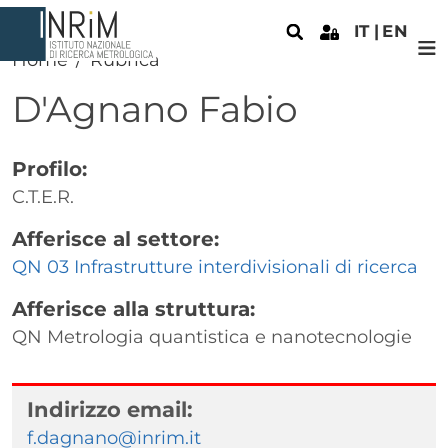
Salta al contenuto principale
IT
EN
Home
Rubrica
D'Agnano
Fabio
Profilo:
C.T.E.R.
Afferisce al settore:
QN 03 Infrastrutture interdivisionali di ricerca
Afferisce alla struttura:
QN Metrologia quantistica e nanotecnologie
Indirizzo email:
f.dagnano@inrim.it