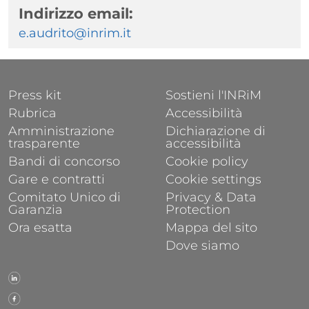
Indirizzo email:
e.audrito@inrim.it
FOOTER 1
FOOTER 2
Press kit
Sostieni l'INRiM
Rubrica
Accessibilità
Amministrazione
Dichiarazione di
trasparente
accessibilità
Bandi di concorso
Cookie policy
Gare e contratti
Cookie settings
Comitato Unico di
Privacy & Data
Garanzia
Protection
Ora esatta
Mappa del sito
Dove siamo