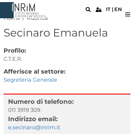
Salta al contenuto principale
IT
EN
Home
Rubrica
Secinaro
Emanuela
Profilo:
C.T.E.R.
Afferisce al settore:
Segreteria Generale
Numero di telefono:
011 3919 309
Indirizzo email:
e.secinaro@inrim.it