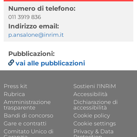
Numero di telefono:
011 3919 836
Indirizzo email:
p.ansalone@inrim.it
Pubblicazioni:
vai alle pubblicazioni
FOOTER 1
FOOTER 2
Press kit
Sostieni l'INRiM
Rubrica
Accessibilità
Amministrazione
Dichiarazione di
trasparente
accessibilità
Bandi di concorso
Cookie policy
Gare e contratti
Cookie settings
Comitato Unico di
Privacy & Data