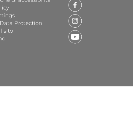
one di accessibilità
licy
ttings
 Data Protection
 sito
mo