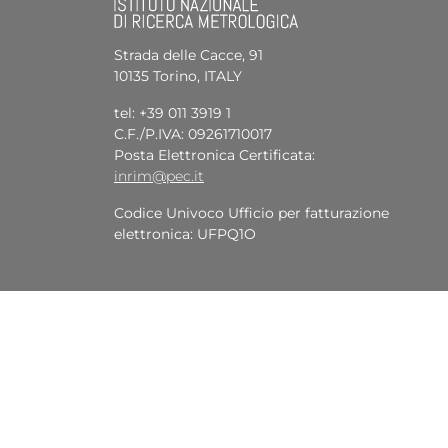
Strada delle Cacce, 91
10135 Torino, ITALY
tel: +39 011 3919 1
C.F./P.IVA: 09261710017
Posta Elettronica Certificata:
inrim@pec.it
Codice Univoco Ufficio per fatturazione
elettronica: UFPQ1O