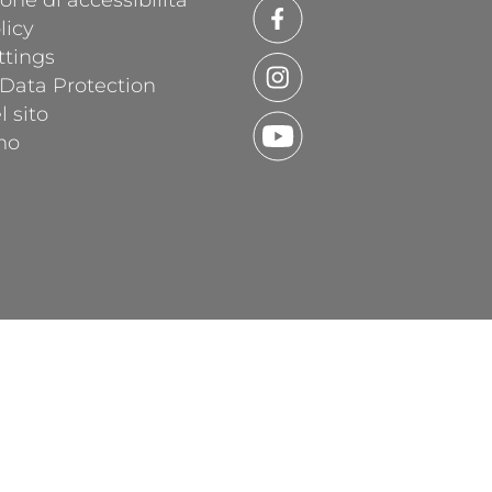
one di accessibilità
licy
ttings
 Data Protection
 sito
mo