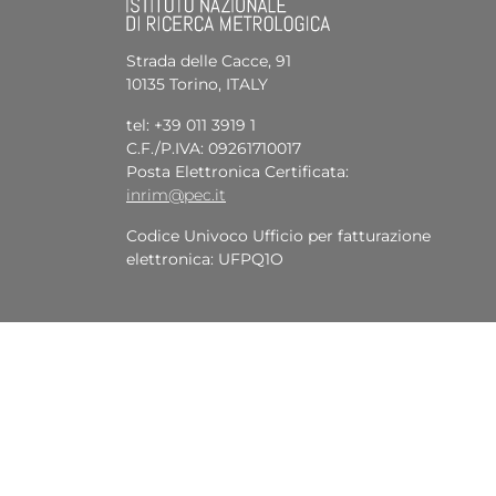
Strada delle Cacce, 91
10135 Torino, ITALY
tel: +39 011 3919 1
C.F./P.IVA: 09261710017
Posta Elettronica Certificata:
inrim@pec.it
Codice Univoco Ufficio per fatturazione
elettronica: UFPQ1O