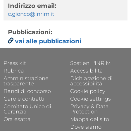
Indirizzo email:
c.gionco@inrim.it
Pubblicazioni:
vai alle pubblicazioni
FOOTER 1
FOOTER 2
Press kit
Sostieni l'INRiM
Rubrica
Accessibilità
Amministrazione
Dichiarazione di
trasparente
accessibilità
Bandi di concorso
Cookie policy
Gare e contratti
Cookie settings
Comitato Unico di
Privacy & Data
Garanzia
Protection
Ora esatta
Mappa del sito
Dove siamo