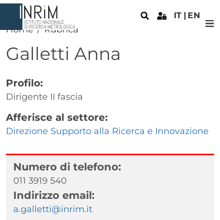
Salta al contenuto principale
IT
EN
Home
Rubrica
Galletti
Anna
Profilo:
Dirigente II fascia
Afferisce al settore:
Direzione Supporto alla Ricerca e Innovazione
Numero di telefono:
011 3919 540
Indirizzo email:
a.galletti@inrim.it