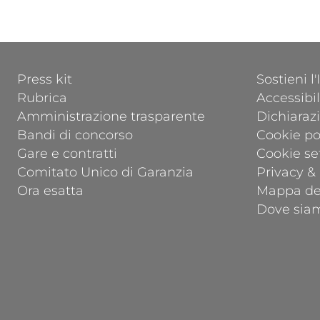
a
FOOTER 1
FOOTER 2
Press kit
Sostieni l
Rubrica
Accessibil
Amministrazione trasparente
Dichiarazi
Bandi di concorso
Cookie po
Gare e contratti
Cookie se
Comitato Unico di Garanzia
Privacy &
Ora esatta
Mappa del
Dove sia