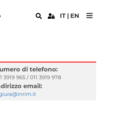
e
o
IT
EN
umero di telefono:
1 3919 965 / 011 3919 978
ndirizzo email:
giura@inrim.it