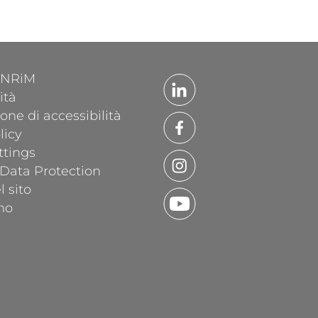
'INRiM
ità
one di accessibilità
licy
ttings
 Data Protection
 sito
mo