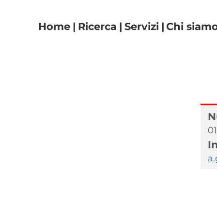
Navigazione principal
Home
Ricerca
Servizi
Chi siam
N
01
I
a.