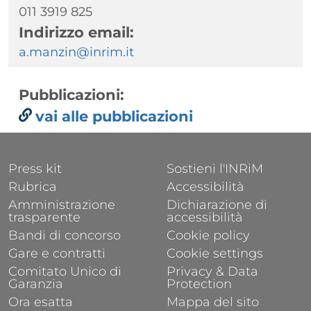
011 3919 825
Indirizzo email:
a.manzin@inrim.it
Pubblicazioni:
vai alle pubblicazioni
FOOTER 1
FOOTER 2
Press kit
Sostieni l'INRiM
Rubrica
Accessibilità
Amministrazione
Dichiarazione di
trasparente
accessibilità
Bandi di concorso
Cookie policy
Gare e contratti
Cookie settings
Comitato Unico di
Privacy & Data
Garanzia
Protection
Ora esatta
Mappa del sito