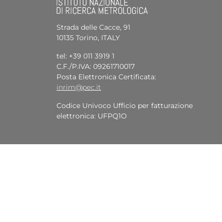
Strada delle Cacce, 91
10135 Torino, ITALY
tel: +39 011 3919 1
C.F./P.IVA: 09261710017
Posta Elettronica Certificata:
inrim@pec.it
Codice Univoco Ufficio per fatturazione
elettronica: UFPQ1O