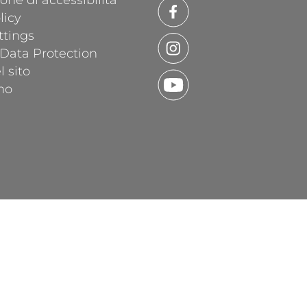
one di accessibilità
licy
ttings
 Data Protection
 sito
mo