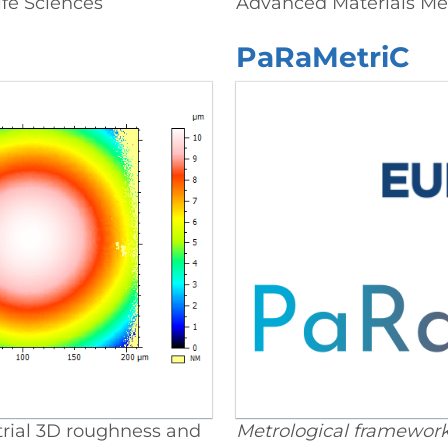
fe Sciences
Advanced Materials Met
PaRaMetriC
trial 3D roughness and
Metrological framework 