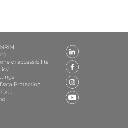
'INRiM
ità
one di accessibilità
licy
ttings
 Data Protection
 sito
mo