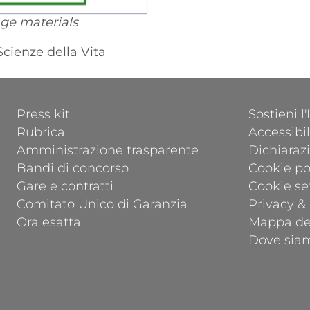
ge materials
Scienze della Vita
FOOTER 1
FOOTER 2
Press kit
Sostieni l
Rubrica
Accessibil
Amministrazione trasparente
Dichiarazi
Bandi di concorso
Cookie po
Gare e contratti
Cookie se
Comitato Unico di Garanzia
Privacy &
Ora esatta
Mappa del
Dove sia