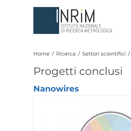
Salta al contenuto principale
Home
Ricerca
Settori scientifici
Progetti conclusi
Nanowires
Elenco progetti