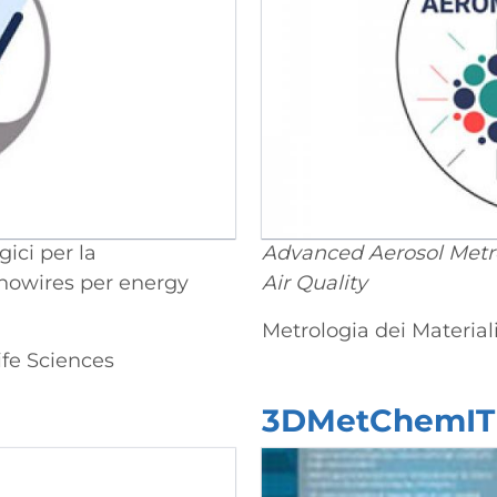
ici per la
Advanced Aerosol Metr
anowires per energy
Air Quality
Metrologia dei Materiali
fe Sciences
3DMetChemIT