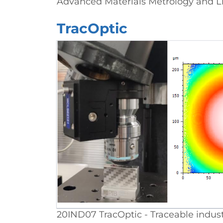
Advanced Materials Metrology and Li
TracOptic
20IND07 TracOptic - Traceable indus