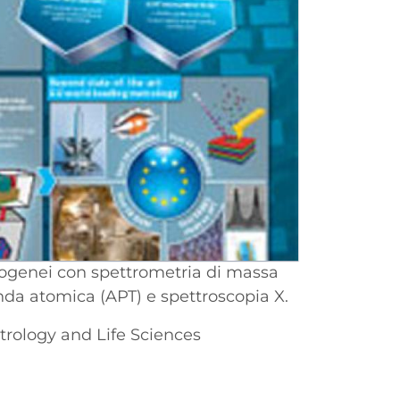
erogenei con spettrometria di massa
nda atomica (APT) e spettroscopia X.
rology and Life Sciences