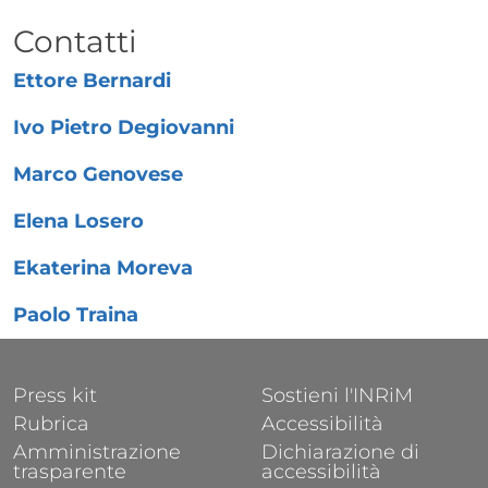
Titolo
Contatti
Ettore Bernardi
Ivo Pietro Degiovanni
Marco Genovese
Elena Losero
Ekaterina Moreva
Paolo Traina
FOOTER 1
FOOTER 2
Press kit
Sostieni l'INRiM
Rubrica
Accessibilità
Amministrazione
Dichiarazione di
trasparente
accessibilità