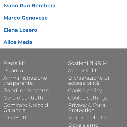
Ivano Ruo Berchera
Marco Genovese
Elena Losero
Alice Meda
FOOTER 1
FOOTER 2
Press kit
Sostieni l'INRiM
Rubrica
Accessibilità
Amministrazione
Dichiarazione di
trasparente
accessibilità
Bandi di concorso
Cookie policy
Gare e contratti
Cookie settings
Comitato Unico di
Privacy & Data
Garanzia
Protection
Ora esatta
Mappa del sito
Dove siamo