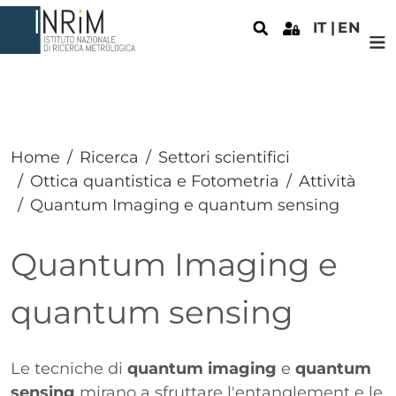
Salta al contenuto principale
IT
EN
Home
Ricerca
Settori scientifici
Ottica quantistica e Fotometria
Attività
Quantum Imaging e quantum sensing
Quantum Imaging e
quantum sensing
Paragrafo
Le tecniche di
quantum imaging
e
quantum
sensing
mirano a sfruttare l'entanglement e le