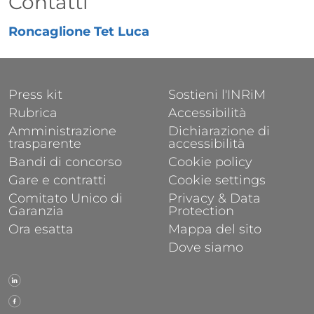
Contatti
Roncaglione Tet Luca
FOOTER 1
FOOTER 2
Press kit
Sostieni l'INRiM
Rubrica
Accessibilità
Amministrazione
Dichiarazione di
trasparente
accessibilità
Bandi di concorso
Cookie policy
Gare e contratti
Cookie settings
Comitato Unico di
Privacy & Data
Garanzia
Protection
Ora esatta
Mappa del sito
Dove siamo