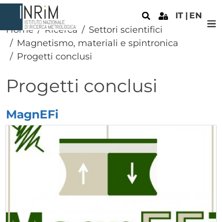
Salta al contenuto principale
IT
EN
Home
Ricerca
Settori scientifici
Magnetismo, materiali e spintronica
Progetti conclusi
Progetti conclusi
MagnEFi
Elenco progetti