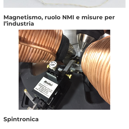
Link
Magnetismo, ruolo NMI e misure per
l’industria
Immagine
Link
Spintronica