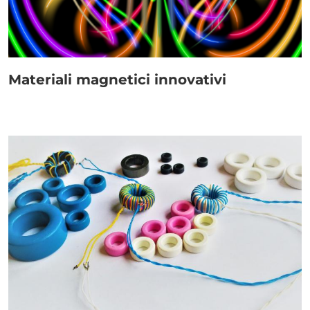
Link
Materiali magnetici innovativi
Paragrafo
Immagine