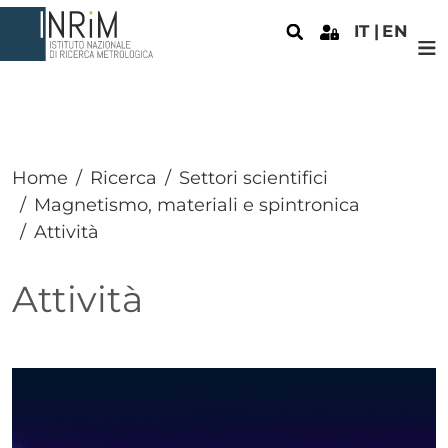
Salta al contenuto principale
IT
EN
Home
Ricerca
Settori scientifici
Magnetismo, materiali e spintronica
Attività
Attività
Paragrafo
Paragrafo
Immagine