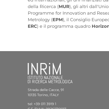
ed internazionali, gli uni finanziati da
della Ricerca (
MUR
), gli altri dall'
Programme for Innovation and Resea
Metrology (
EPM
), il Consiglio Europe
ERC
) e il programma quadro
Horizo
Elenco
Strada delle Cacce, 91
10135 Torino, ITALY
tel: +39 011 3919 1