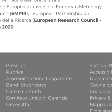
l Ministero dell'Università e
Unione Europea attraverso lo European Metrology
rch (
EMPIR
), l'European Partnership on
o della Ricerca (
European Research Council -
n 2020
.
FOOTER 1
FOOTER 2
Press kit
Sostieni l
Rubrica
Accessibil
Amministrazione trasparente
Dichiarazi
Bandi di concorso
Cookie po
Gare e contratti
Cookie se
Comitato Unico di Garanzia
Privacy &
Ora esatta
Mappa del
Dove sia