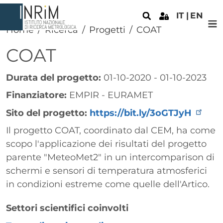
Salta al contenuto principale
IT
EN
Home
Ricerca
Progetti
COAT
COAT
Durata del progetto:
01-10-2020 - 01-10-2023
Finanziatore:
EMPIR - EURAMET
Sito del progetto:
https://bit.ly/3oGTJyH
Paragrafo
Il progetto COAT, coordinato dal CEM, ha come
scopo l'applicazione dei risultati del progetto
parente "MeteoMet2" in un intercomparison di
schermi e sensori di temperatura atmosferici
in condizioni estreme come quelle dell'Artico.
Settori scientifici coinvolti