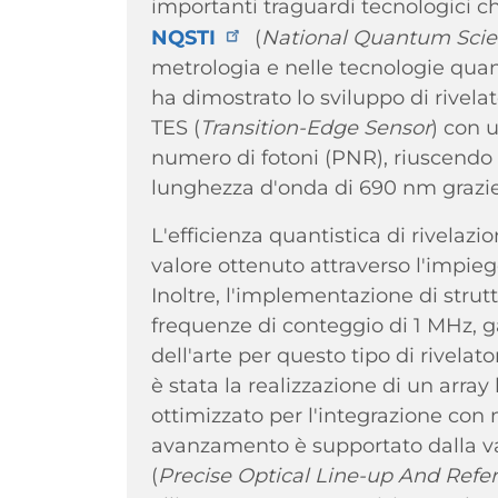
importanti traguardi tecnologici ch
NQSTI
(
National Quantum Scien
metrologia e nelle tecnologie quantis
ha dimostrato lo sviluppo di rivelat
TES (
Transition-Edge Sensor
) con 
numero di fotoni (PNR), riuscendo a
lunghezza d'onda di 690 nm grazie a
L'efficienza quantistica di rivelaz
valore ottenuto attraverso l'impiego
Inoltre, l'implementazione di stru
frequenze di conteggio di 1 MHz, g
dell'arte per questo tipo di rivela
è stata la realizzazione di un array
ottimizzato per l'integrazione con 
avanzamento è supportato dalla va
(
Precise Optical Line-up And Ref