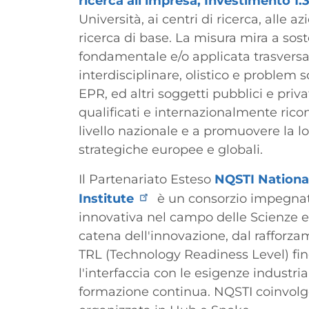
ricerca all’impresa, Investimento 1.
Università, ai centri di ricerca, alle 
ricerca di base. La misura mira a so
fondamentale e/o applicata trasversal
interdisciplinare, olistico e problem so
EPR, ed altri soggetti pubblici e priva
qualificati e internazionalmente ricono
livello nazionale e a promuovere la l
strategiche europee e globali.
Il Partenariato Esteso
NQSTI Nationa
Institute
è un consorzio impegnato 
innovativa nel campo delle Scienze e
catena dell'innovazione, dal rafforz
TRL (Technology Readiness Level) fino
l'interfaccia con le esigenze industri
formazione continua. NQSTI coinvolge 