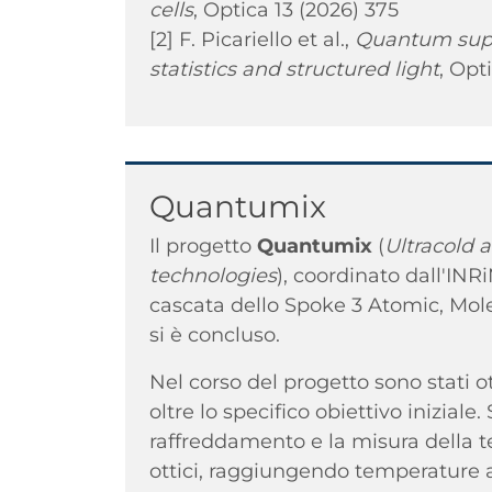
cells
, Optica 13 (2026) 375
[2] F. Picariello et al.,
Quantum supe
statistics and structured light
, Opt
Titolo
Quantumix
Il progetto
Quantumix
(
Ultracold 
technologies
), coordinato dall'IN
cascata dello Spoke 3 Atomic, Mol
si è concluso.
Nel corso del progetto sono stati o
oltre lo specifico obiettivo inizial
raffreddamento e la misura della te
ottici, raggiungendo temperature al