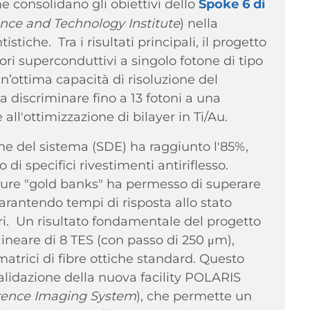
e consolidano gli obiettivi dello
Spoke 6 di
ce and Technology Institute
) nella
tiche. Tra i risultati principali, il progetto
ori superconduttivi a singolo fotone di tipo
un’ottima capacità di risoluzione del
 discriminare fino a 13 fotoni a una
ll'ottimizzazione di bilayer in Ti/Au.
ione del sistema (SDE) ha raggiunto l'85%,
 di specifici rivestimenti antiriflesso.
tture "gold banks" ha permesso di superare
arantendo tempi di risposta allo stato
tori. Un risultato fondamentale del progetto
 lineare di 8 TES (con passo di 250 μm),
matrici di fibre ottiche standard. Questo
lidazione della nuova facility POLARIS
erence Imaging System
), che permette un