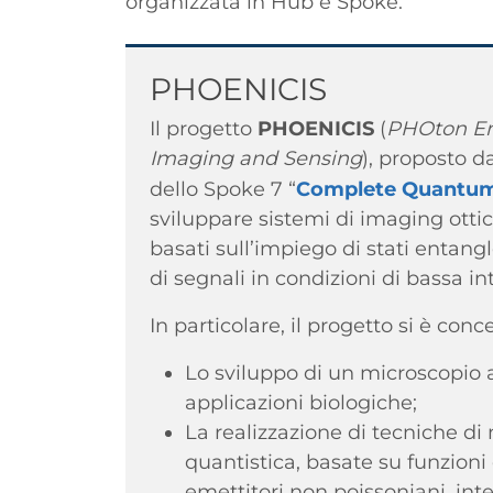
organizzata in Hub e Spoke.
Titolo
PHOENICIS
Il progetto
PHOENICIS
(
PHOton Ent
Imaging and Sensing
), proposto 
dello Spoke 7 “
Complete Quantu
sviluppare sistemi di imaging ottic
basati sull’impiego di stati entang
di segnali in condizioni di bassa in
In particolare, il progetto si è conc
Lo sviluppo di un microscopio a
applicazioni biologiche;
La realizzazione di tecniche di
quantistica, basate su funzioni
emettitori non poissoniani, in