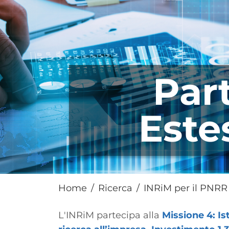
Par
Este
Home
Ricerca
INRiM per il PNRR
Paragrafo
L'INRiM partecipa alla
Missione 4: Is