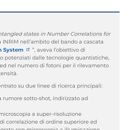
angled states in Number Correlations for
da INRiM nell’ambito del bando a cascata
m System
”, aveva l’obiettivo di
o potenziati dalle tecnologie quantistiche,
led nel numero di fotoni per il rilevamento
tensità.
entrato su due linee di ricerca principali:
 rumore sotto-shot, indirizzato ad
 microscopia a super-risoluzione
 di correlazione di ordine superiore ed
tegrate con microscopia a illuminazione