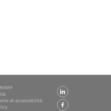
'INRiM
ità
one di accessibilità
licy