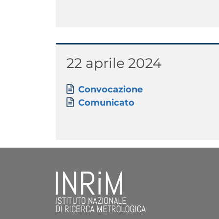
Titolo
22 aprile 2024
Paragrafo
Allegati
Documento
Convocazione
Documento
Comunicato