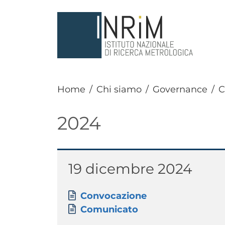
Salta al contenuto principale
Home
Chi siamo
Governance
C
2024
Paragrafo
Titolo
19 dicembre 2024
Paragrafo
Allegati
Documento
Convocazione
Documento
Comunicato