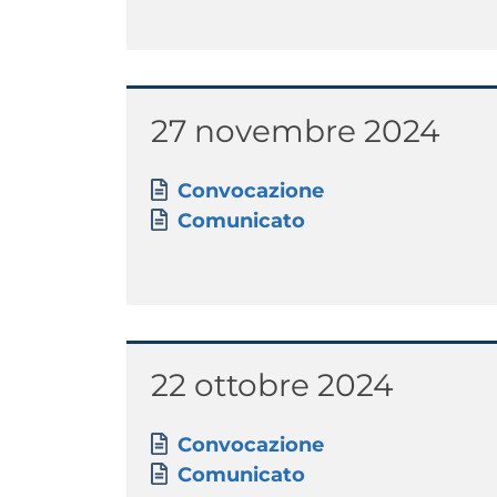
Titolo
27 novembre 2024
Paragrafo
Allegati
Documento
Convocazione
Documento
Comunicato
Titolo
22 ottobre 2024
Paragrafo
Allegati
Documento
Convocazione
Documento
Comunicato