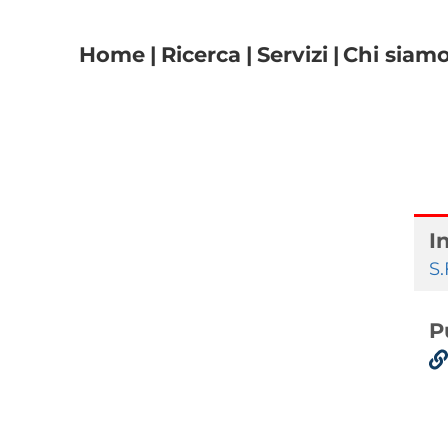
Navigazione principal
Home
Ricerca
Servizi
Chi siam
I
S
P