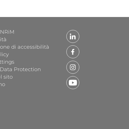
'INRiM
ità
one di accessibilità
licy
ttings
 Data Protection
 sito
mo