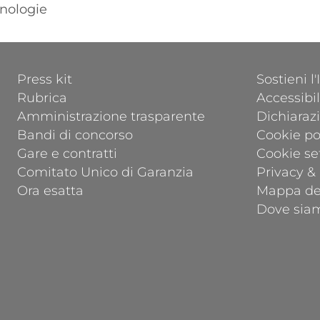
nologie
FOOTER 1
FOOTER 2
Press kit
Sostieni l
Rubrica
Accessibil
Amministrazione trasparente
Dichiarazi
Bandi di concorso
Cookie po
Gare e contratti
Cookie se
Comitato Unico di Garanzia
Privacy &
Ora esatta
Mappa del
Dove sia