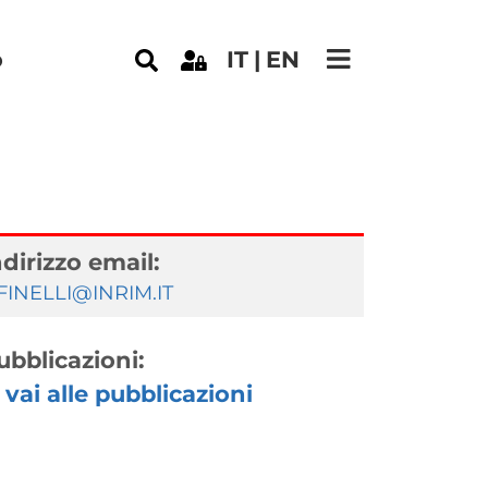
e
o
IT
EN
ndirizzo email:
.FINELLI@INRIM.IT
ubblicazioni:
vai alle pubblicazioni