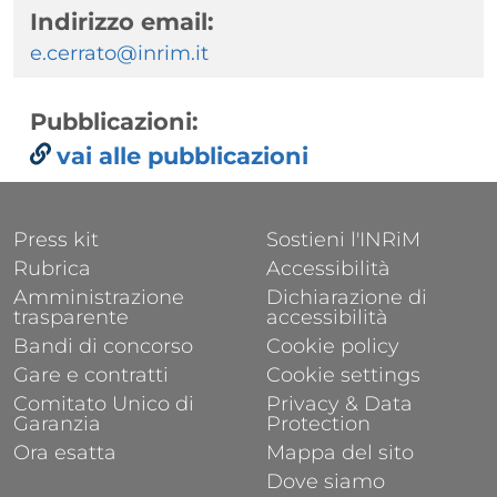
Indirizzo email:
e.cerrato@inrim.it
Pubblicazioni:
vai alle pubblicazioni
FOOTER 1
FOOTER 2
Press kit
Sostieni l'INRiM
Rubrica
Accessibilità
Amministrazione
Dichiarazione di
trasparente
accessibilità
Bandi di concorso
Cookie policy
Gare e contratti
Cookie settings
Comitato Unico di
Privacy & Data
Garanzia
Protection
Ora esatta
Mappa del sito
Dove siamo