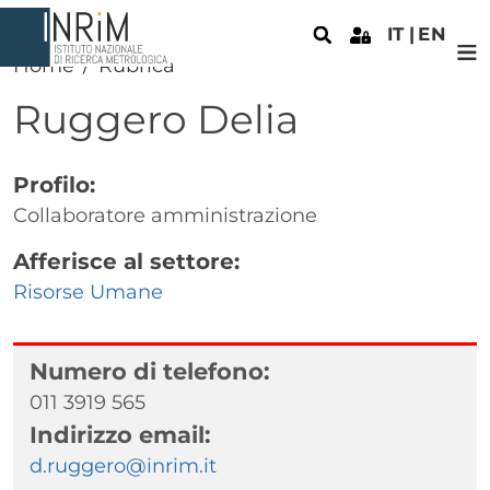
Salta al contenuto principale
IT
EN
Home
Rubrica
Ruggero
Delia
Profilo:
Collaboratore amministrazione
Afferisce al settore:
Risorse Umane
Numero di telefono:
011 3919 565
Indirizzo email:
d.ruggero@inrim.it