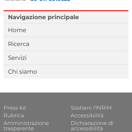
Navigazione principale
Home
Ricerca
Servizi
Chi siamo
FOOTER 1
FOOTER 2
Press kit
Sostieni l'INRiM
Rubrica
Accessibilità
Amministrazione
Dichiarazione di
trasparente
accessibilità