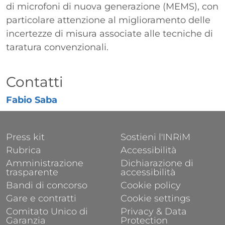
di microfoni di nuova generazione (MEMS), con
particolare attenzione al miglioramento delle
incertezze di misura associate alle tecniche di
taratura convenzionali.
Titolo
Contatti
Fabio Saba
FOOTER 1
FOOTER 2
Press kit
Sostieni l'INRiM
Rubrica
Accessibilità
Amministrazione
Dichiarazione di
trasparente
accessibilità
Bandi di concorso
Cookie policy
Gare e contratti
Cookie settings
Comitato Unico di
Privacy & Data
Garanzia
Protection