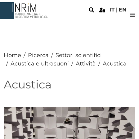
Salta al contenuto principale
IT
EN
Home
Ricerca
Settori scientifici
Acustica e ultrasuoni
Attività
Acustica
Acustica
Paragrafo
Immagine