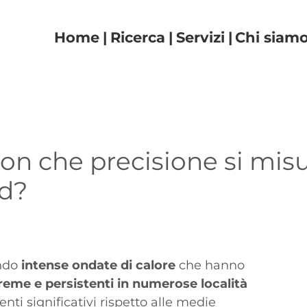
Navigazione principal
Home
Ricerca
Servizi
Chi siam
con che precisione si mis
rd?
endo
intense ondate di calore
che hanno
eme e persistenti in numerose località
nti significativi rispetto alle medie