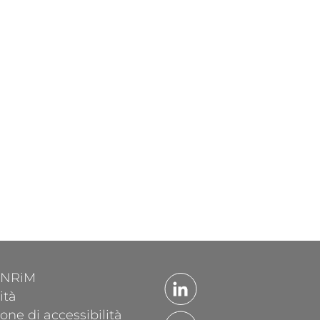
'INRiM
ità
one di accessibilità