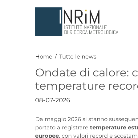
Salta al contenuto principale
Home
Tutte le news
Ondate di calore: 
temperature reco
Data
08-07-2026
Paragrafo
Testo
Da maggio 2026 si stanno sussegu
portato a registrare
temperature estr
europee
, con valori record e scostame