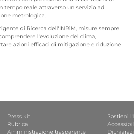
 in tempo reale attraverso un servizio ad
zione metrologica.
irigente di Ricerca dell'INRiM, misure sempre
 comprendere l'evoluzione del clima,
tare azioni efficaci di mitigazione e riduzione
FOOTER 1
FOOTER 2
Press kit
Sostieni l
Rubrica
Accessibil
Amministrazione trasparente
Dichiarazi