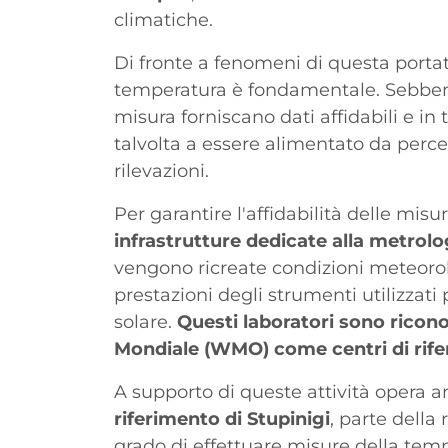
climatiche.
Di fronte a fenomeni di questa portat
temperatura è fondamentale. Sebbene
misura forniscano dati affidabili e in
talvolta a essere alimentato da perce
rilevazioni.
Per garantire l'affidabilità delle misu
infrastrutture dedicate alla metrolog
vengono ricreate condizioni meteorol
prestazioni degli strumenti utilizzat
solare.
Questi laboratori sono ricon
Mondiale (WMO) come centri di rife
A supporto di queste attività opera 
riferimento di Stupinigi
, parte della
grado di effettuare misure della temp