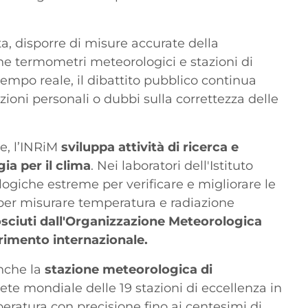
a, disporre di misure accurate della
 termometri meteorologici e stazioni di
 tempo reale, il dibattito pubblico continua
zioni personali o dubbi sulla correttezza delle
re, l’INRiM
sviluppa attività di ricerca e
ia per il clima
. Nei laboratori dell'Istituto
ogiche estreme per verificare e migliorare le
i per misurare temperatura e radiazione
osciuti dall'Organizzazione Meteorologica
rimento internazionale.
anche la
stazione meteorologica di
 rete mondiale delle 19 stazioni di eccellenza in
eratura con precisione fino ai centesimi di