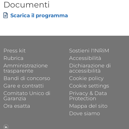
Titolo
Documenti
Allegati
Documento
Scarica il programma
FOOTER 1
FOOTER 2
Press kit
Sostieni l'INRiM
Rubrica
Accessibilità
Amministrazione
Dichiarazione di
trasparente
accessibilità
Bandi di concorso
Cookie policy
Gare e contratti
Cookie settings
Comitato Unico di
Privacy & Data
Garanzia
Protection
Ora esatta
Mappa del sito
Dove siamo