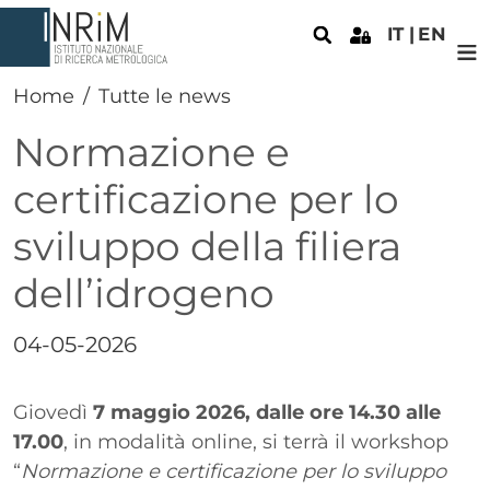
Salta al contenuto principale
IT
EN
Home
Tutte le news
Normazione e
certificazione per lo
sviluppo della filiera
dell’idrogeno
Data
04-05-2026
Paragrafo
Testo
Giovedì
7 maggio 2026, dalle ore 14.30 alle
17.00
, in modalità online, si terrà il workshop
“
Normazione e certificazione per lo sviluppo